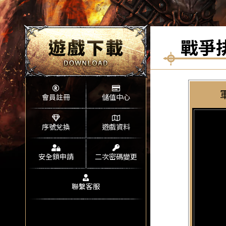
戰爭
會員註冊
儲值中心
序號兌換
遊戲資料
安全鎖申請
二次密碼變更
聯繫客服