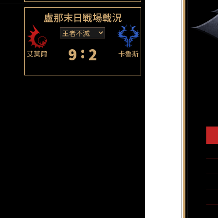
盧那末日戰場戰況
:
9
2
艾莫爾
卡魯斯