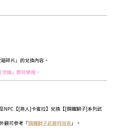
的寶箱碎片」的兌換內容。
片交換」即可使用。
NPC【[商人]卡蜜拉】兌換【[鋼鐵獅子]系列武
器外觀可參考「
鋼鐵獅子武器特效表
」。