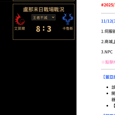
#2025
盧那末日戰場戰況
11/1
:
8
3
艾莫爾
卡魯斯
1.伺
2.商城
3.N
※點擊
【蓋亞