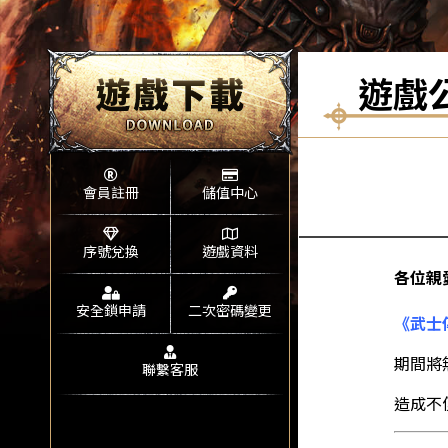
遊戲
會員註冊
儲值中心
序號兌換
遊戲資料
各位親
安全鎖申請
二次密碼變更
《武士傳
期間將
聯繫客服
造成不