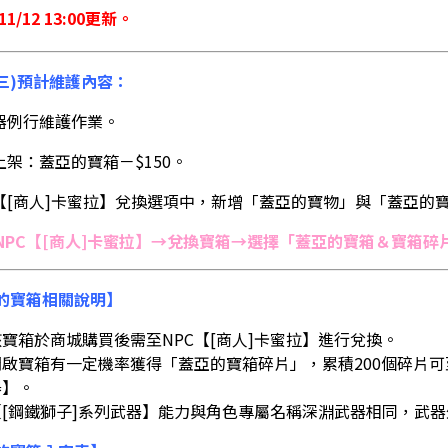
/11/12 13:00更新。
2(三)預計維護內容：
服器例行維護作業。
上架：蓋亞的寶箱－$150。
PC【[商人]卡蜜拉】兌換選項中，新增「蓋亞的寶物」與「蓋亞
NPC【[商人]卡蜜拉】→兌換寶箱→選擇「蓋亞的寶箱＆寶箱碎
的寶箱相關說明】
該寶箱於商城購買後需至NPC【[商人]卡蜜拉】進行兌換。
開啟寶箱有一定機率獲得「蓋亞的寶箱碎片」，累積200個碎片可至
器】。
【[鋼鐵獅子]系列武器】能力與角色專屬名稱深淵武器相同，武