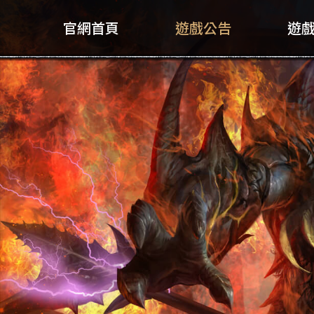
官網首頁
遊戲公告
遊