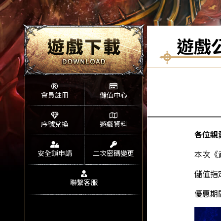
遊戲
會員註冊
儲值中心
序號兌換
遊戲資料
各位親
安全鎖申請
二次密碼變更
本次《
儲值指
聯繫客服
優惠期