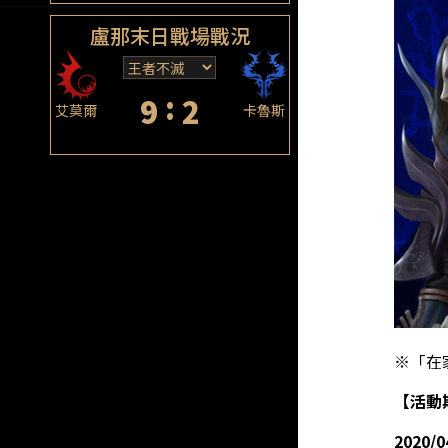
盧那末日戰場戰況
:
9
2
艾莫爾
卡魯斯
※「在
【活動
2020/0