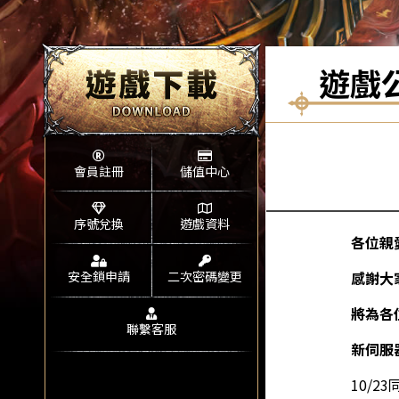
遊戲
會員註冊
儲值中心
序號兌換
遊戲資料
各位親
安全鎖申請
二次密碼變更
感謝大
將為各
聯繫客服
新伺服
10/