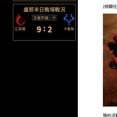
(相關
盧那末日戰場戰況
:
9
2
艾莫爾
卡魯斯
預約活