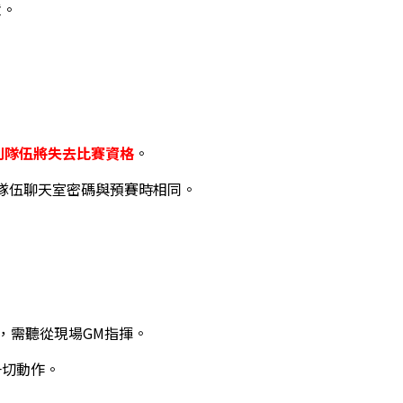
意。
則隊伍將失去比賽資格
。
隊伍聊天室密碼與預賽時相同。
，需聽從現場GM指揮。
一切動作。