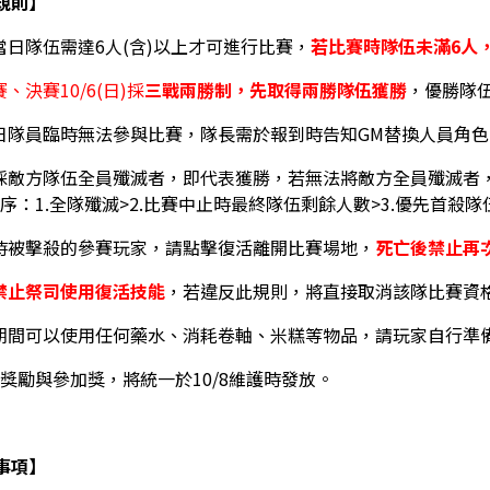
規則】
賽當日隊伍需達6人(含)以上才可進行比賽，
若比賽時隊伍未滿6人
、決賽10/6(日)採
三戰兩勝制，先取得兩勝隊伍獲勝
，優勝隊
當日隊員臨時無法參與比賽，隊長需於報到時告知GM替換人員角色
賽採敵方隊伍全員殲滅者，即代表獲勝，若無法將敵方全員殲滅者
順序：1.全隊殲滅>2.比賽中止時最終隊伍剩餘人數>3.優先首殺
賽時被擊殺的參賽玩家，請點擊復活離開比賽場地，
死亡後禁止再
禁止祭司使用復活技能
，若違反此規則，將直接取消該隊比賽資
賽期間可以使用任何藥水、消耗卷軸、米糕等物品，請玩家自行準
比賽獎勵與參加獎，將統一於10/8維護時發放。
事項】