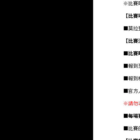
※比賽
【比賽
■
莫拉
【比賽
■比賽
■
報到
■
報到
■官方
※請勿
■每場
■
比賽