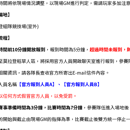
時間將依現場情況調整，以現場GM進行判定，需請玩家多加注
場地】
登組隊競技場(室外)
流程】
時間前10分鐘開放報到
，報到時間為5分鐘，
超過時間未報到，
至莫拉登稻草人區，將採用官方人員開啟聊天室進行報到，參賽
相關資訊，請各隊長查收官方所寄出E-mail信件內容。
人員名稱
【官方報到人員A】、【官方報到人員B】
以任何方式假冒官方人員，以免受罰。
賽事準備時間為3分鐘，比賽時間為7分鐘
，參賽隊伍進入場地後
的開始與截止由現場GM的指揮為準，比賽截止後雙方統一停止