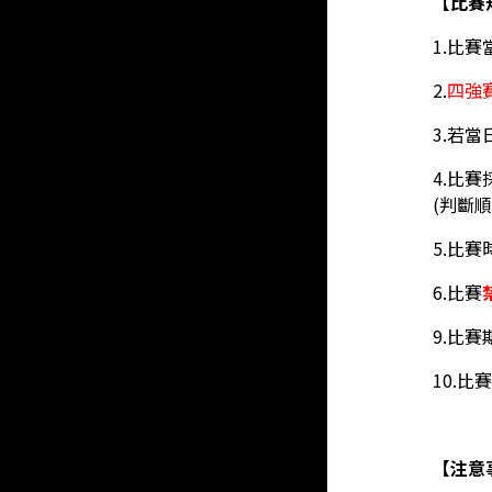
【比賽
1.比
2.
四強賽
3.若
4.比
(判斷
5.比
6.比賽
9.比
10.
【注意