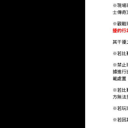
※現場
士傳奇
※觀戰
擾的行
其干擾
※若比
※禁止
據進行
範處置
※若比
方無法
※若玩
※若因