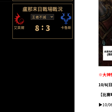
盧那末日戰場戰況
:
8
3
艾莫爾
卡魯斯
※大神
10/6
【比賽
▶10/0