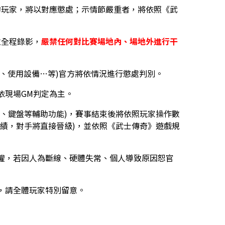
的玩家，將以對應懲處；示情節嚴重者，將依照《武
並全程錄影，
嚴禁任何對比賽場地內、場地外進行干
P、使用設備…等)官方將依情況進行懲處判別。
依現場GM判定為主。
、鍵盤等輔助功能)，賽事結束後將依照玩家操作數
績，對手將直接晉級)，並依照《武士傳奇》遊戲規
判權，若因人為斷線、硬體失常、個人導致原因恕官
，請全體玩家特別留意。