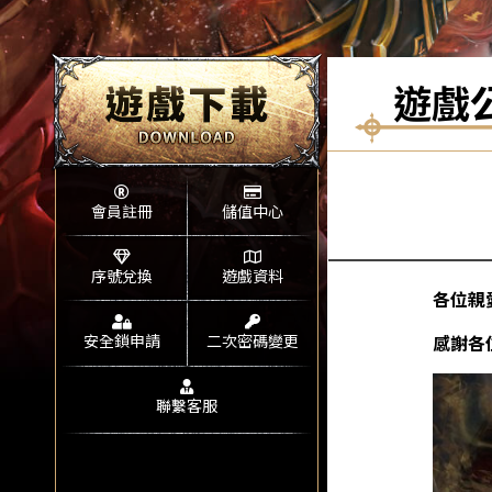
遊戲
會員註冊
儲值中心
序號兌換
遊戲資料
各位親
安全鎖申請
二次密碼變更
感謝各
聯繫客服