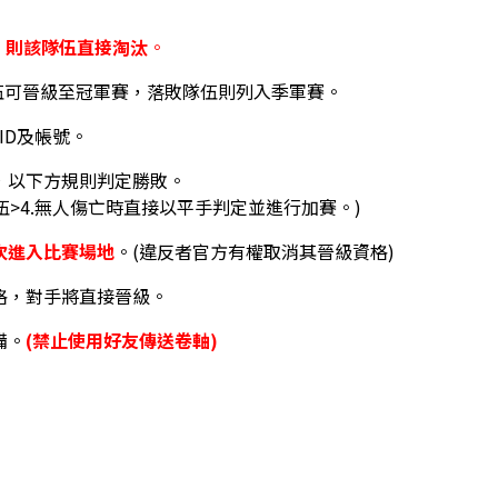
，則該隊伍直接淘汰
。
伍可晉級至冠軍賽，落敗隊伍則列入季軍賽。
ID及帳號。
，以下方規則判定勝敗。
隊伍>4.無人傷亡時直接以平手判定並進行加賽。)
次進入比賽場地
。(違反者官方有權取消其晉級資格)
格，對手將直接晉級。
備。
(禁止使用好友傳送卷軸)