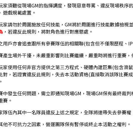
玩家須聽從現場GM的指揮調度，發現惡意辱罵、違反現場秩序
》遊戲規範處置。
玩家請勿於周圍施放任何技能，GM將於周圍進行技能數據檢視
為
，若違反此規則，將對角色進行對應懲處。
之用戶亦會追查跟所有參賽隊伍的相關聯(包含但不僅限歷程、I
賽產生場外干擾，未嚴重影響則比賽繼續，嚴重時將進行重賽，
玩家使用任何非官方提供之第三方程式、硬體內建巨集(包含滑鼠
比對，若證實違反此規則，失去本活動資格(直接取消該隊比賽成
。
賽中發生任何問題，需立即通知現場GM，現場GM保有最終裁
重賽。
家隊伍內其中一名隊員違反上述之規定，全隊將連帶失去參賽權
其他不可抗力之因素，營運團隊保有暫停或終止本活動之權利。