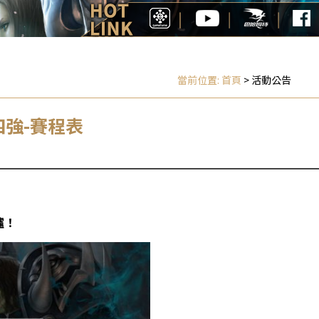
當前位置:
首頁
> 活動公告
8四強-賽程表
爐
！