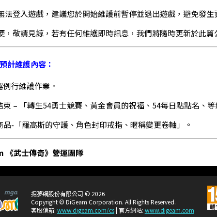
無法登入遊戲，建議您於開始維護前暫停並退出遊戲，避免發生
便，敬請見諒，若有任何維護即時訊息，我們將隨時更新於此篇
四)預計維護內容：
服器例行維護作業。
動結束 – 「轉生54勇士競賽、黃金會員的祝福、54每日點點名、等
架商品-「羅高斯的守護、角色封印戒指、暱稱變更卷軸」。
am 《武士傳奇》營運團隊
掘夢網股份有限公司 © 2026
Copyright © DiGeam Corporation. All Rights Reserved.
客服信箱:
www.digeam.com/cs
| 官方網站:
www.digeam.com