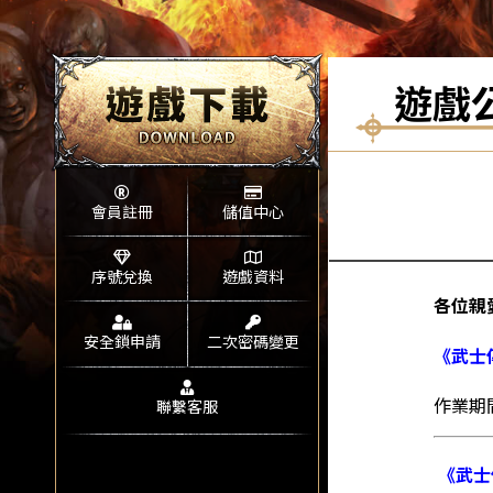
遊戲
會員註冊
儲值中心
序號兌換
遊戲資料
各位親
安全鎖申請
二次密碼變更
《武士
作業期
聯繫客服
《武士傳