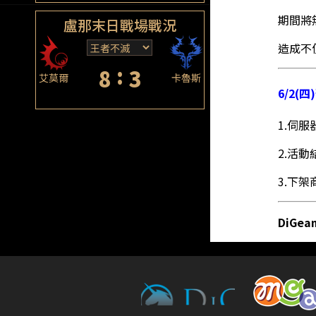
期間將
盧那末日戰場戰況
造成不
:
8
3
艾莫爾
卡魯斯
6/2(
1.伺
2.活
3.下
DiGe