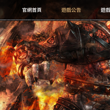
官網首頁
遊戲公告
遊