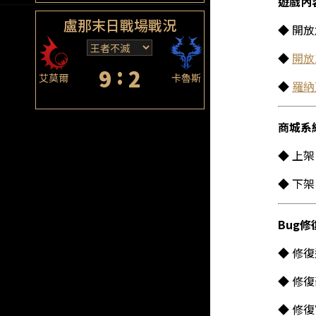
遊戲內
盧那末日戰場戰況
◆ 開放
◆
開放
:
9
2
艾莫爾
卡魯斯
◆
羅納
商城系
◆ 上
◆ 下
Bug修
◆ 修
◆ 修
◆ 修