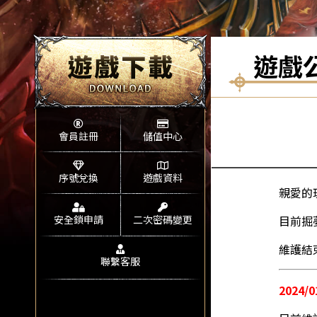
遊戲
會員註冊
儲值中心
序號兌換
遊戲資料
親愛的
安全鎖申請
二次密碼變更
目前掘
維護結
聯繫客服
2024/