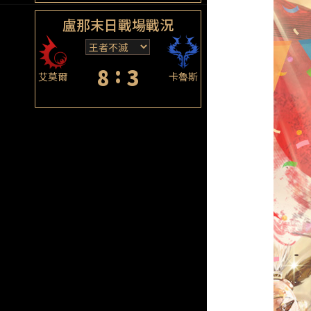
盧那末日戰場戰況
:
8
3
艾莫爾
卡魯斯