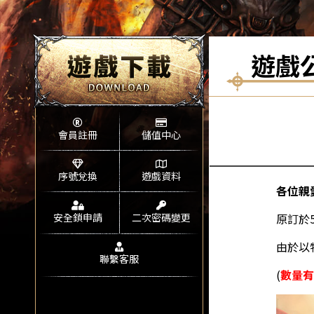
遊戲
會員註冊
儲值中心
序號兌換
遊戲資料
各位親
安全鎖申請
二次密碼變更
原訂於5
由於以
聯繫客服
(
數量有