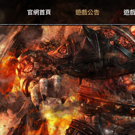
官網首頁
遊戲公告
遊