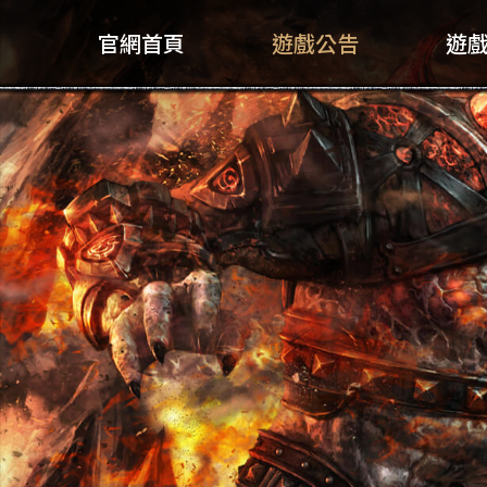
官網首頁
遊戲公告
遊