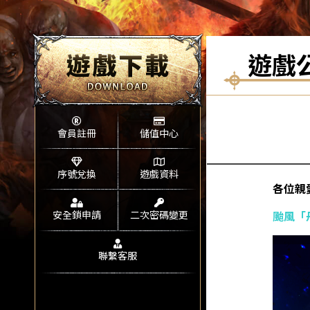
遊戲
會員註冊
儲值中心
序號兌換
遊戲資料
各位親
安全鎖申請
二次密碼變更
颱風「
聯繫客服