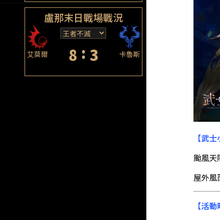
盧那末日戰場戰況
:
8
3
艾莫爾
卡魯斯
【武士
颱風天
屋外風
【活動時