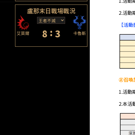
1.活
盧那末日戰場戰況
2.活
【活動
:
8
3
艾莫爾
卡魯斯
㊣召喚
1.活
2.本