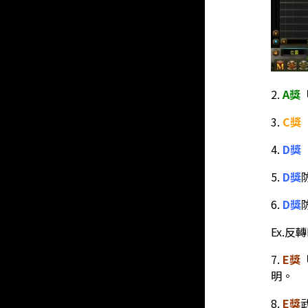
2.
A獎
3.
C獎
4.
D獎
5.
D獎
6.
D獎
Ex.反
7.
E獎
明。
8.
E獎