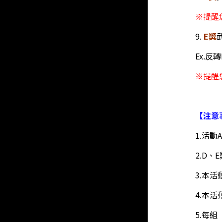
※提醒
9.
E獎
Ex.反
※提醒
【注意
1.活動
2.D
3.本
4.本
5.每