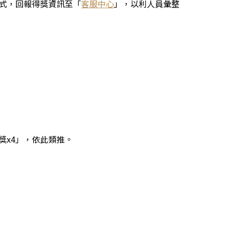
式，回報得獎資訊至「
客服中心
」，以利人員彙整
A獎x4」，依此類推。