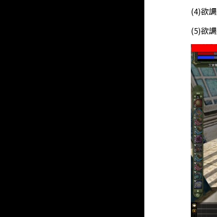
(4)
(5)