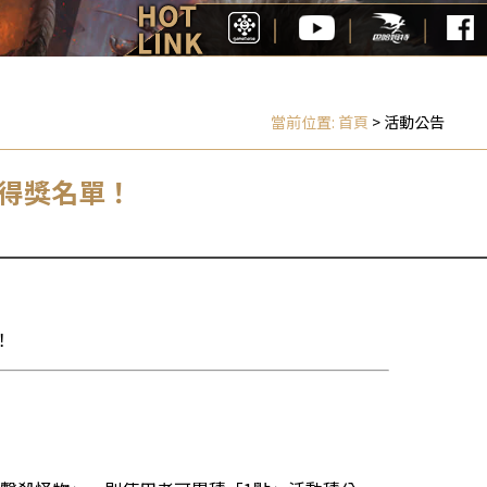
當前位置:
首頁
> 活動公告
師得獎名單！
！