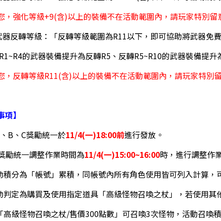
您，強化等級+9(含)以上的裝備不在活動範圍內，請玩家特別留
武器反轉等級：「反轉等級範圍為R11以下，即可協助將武器免
轉R1~R4的武器裝備提升為反轉R5、反轉R5~R10的武器裝備提升
您，反轉等級R11(含)以上的裝備不在活動範圍內，請玩家特別
事項】
A、B、C獎勵統一於
11/4(一)18:00前
進行發放。
、E獎勵統一調整作業時間為
11/4(一)15:00~16:00
時，進行調整作
活動積分為「帳號」累積，同帳號內所有角色使用皆可列入計算，
活動判定為購買及使用指定道具「高級怪物召喚之杖」，若使用其
組「高級怪物召喚之杖/售價300點數」可召喚3次怪物，活動召喚