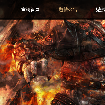
官網首頁
遊戲公告
遊