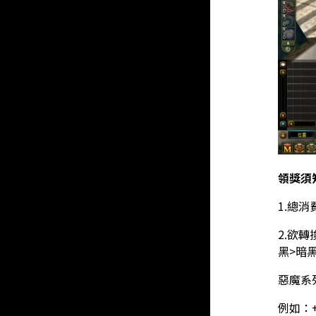
領獎須
1.總
2.欲
黑>暗
惡魔系
例如：+