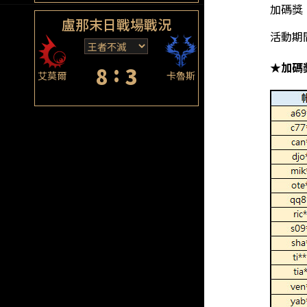
加碼獎
盧那末日戰場戰況
活動期
:
★加碼
8
3
艾莫爾
卡魯斯