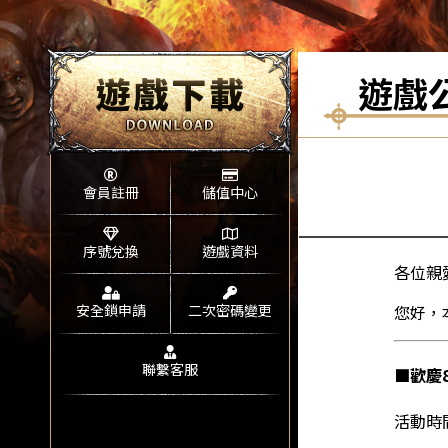
遊戲
會員註冊
儲值中心
序號兌換
遊戲資料
各位親
安全鎖申請
二次密碼變更
您好，
聯繫客服
■歡慶
活動時間：