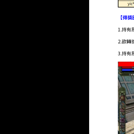
【得獎
1.持
2.欲
3.持