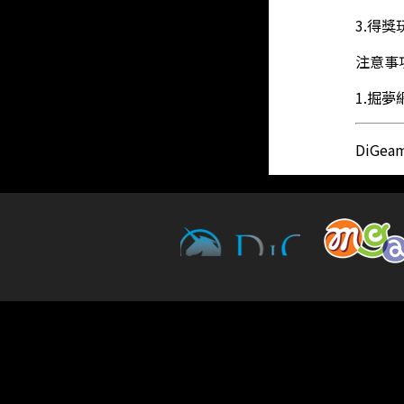
3.得
注意事
1.掘
DiGe