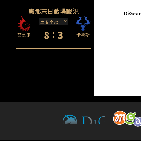
盧那末日戰場戰況
DiGe
:
8
3
艾莫爾
卡魯斯