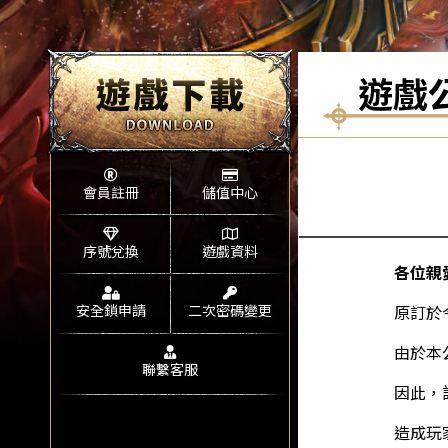
遊戲
會員註冊
儲值中心
序號兌換
遊戲資料
各位親
安全鎖申請
二次密碼變更
原訂於
由於本
聯繫客服
因此，
造成玩