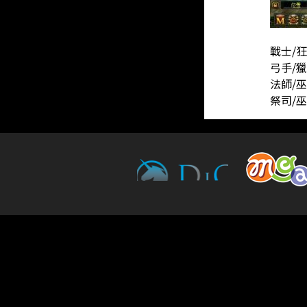
戰士/
弓手/
法師/
祭司/