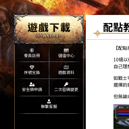
配點
【配點
會員註冊
儲值中心
10級
自己理
序號兌換
遊戲資料
如戰士
選擇的
安全鎖申請
二次密碼變更
但無論
聯繫客服