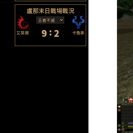
盧那末日戰場戰況
:
9
2
艾莫爾
卡魯斯